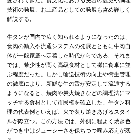
愛されてきた。食文化における受容の歴史や調理
技術の発展、お土産品としての発展も含め詳しく
解説する。
牛タンが国内で広く知られるようになったのは、
食肉の輸入や流通システムの発展とともに牛肉自
体が一般家庭へ定着した時代からである。それま
では、希少性が高く高級食材として稀に食卓に並
ぶ程度だった。しかし輸送技術の向上や衛生管理
の徹底により、新鮮な牛の舌が安定して流通する
ようになると、焼肉や炭火焼きなどの調理法にマ
ッチする食材として市民権を確立した。牛タン料
理の代表例といえば、火で炙り焼きあげるスタイ
ルが際立つ。この方法では、外側に程よく焼き色
がつき中はジューシーさを保ちつつ噛み応えが残
る。