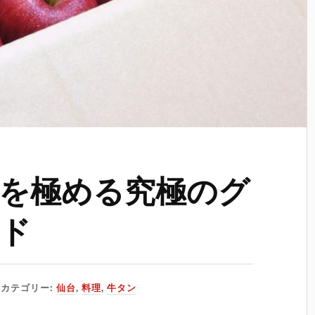
を極める究極のグ
ド
カテゴリー:
仙台
,
料理
,
牛タン