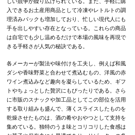
しい競争が繰り広げられている。また、手軽に購
入できるお土産用商品として冷凍やレトルトの調
理済みパックも増加しており、忙しい現代人にも
手を出しやすい存在となっている。これらの商品
は自宅でも少し温めるだけで本場の風味を再現で
きる手軽さが人気の秘訣である。
各メーカーが製法や味付けを工夫し、例えば和風
ダシや香味野菜と合わせて煮込むもの、洋風の赤
ワイン煮込みなど趣向を凝らしているため、ギフ
トやちょっとした贅沢にもぴったりである。さら
に市販のスナックや加工品としてこの部位を活用
する取り組みも盛んで、薄くスライスしたものを
乾燥させたものは、酒の肴やおやつとして支持を
集めている。独特のうま味とコリコリした食感は