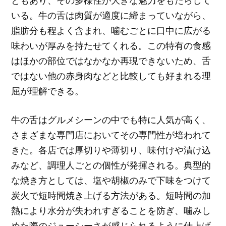
ともあり、その多様性が大きな魅力をもたらして
いる。牛の舌は肉質が適度に締まっていながら、
脂肪分も程よく含まれ、噛むごとに口中に広がる
味わいが厚みを持たせてくれる。この特有の食感
はほかの部位ではなかなか再現できないため、舌
ではない他の赤身肉などと比較しても好まれる理
屈が理解できる。
牛の舌はグルメシーンの中でも特に人気が高く、
さまざまな専門店においてその専門性が培われて
きた。各店では厚切りや薄切り、味付けや漬け込
みなど、調理人ごとの個性が発揮される。典型的
な焼き方としては、塩や胡椒のみで下味をつけて
炭火で短時間焼き上げる方法がある。短時間の加
熱により水分が失われすぎることを防ぎ、噛みし
めた際のジューシーさが感じられるように仕上げ